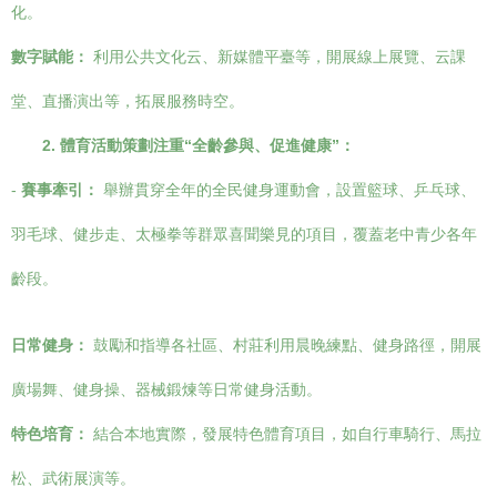
化。
數字賦能：
利用公共文化云、新媒體平臺等，開展線上展覽、云課
堂、直播演出等，拓展服務時空。
2. 體育活動策劃注重“全齡參與、促進健康”：
-
賽事牽引：
舉辦貫穿全年的全民健身運動會，設置籃球、乒乓球、
羽毛球、健步走、太極拳等群眾喜聞樂見的項目，覆蓋老中青少各年
齡段。
日常健身：
鼓勵和指導各社區、村莊利用晨晚練點、健身路徑，開展
廣場舞、健身操、器械鍛煉等日常健身活動。
特色培育：
結合本地實際，發展特色體育項目，如自行車騎行、馬拉
松、武術展演等。