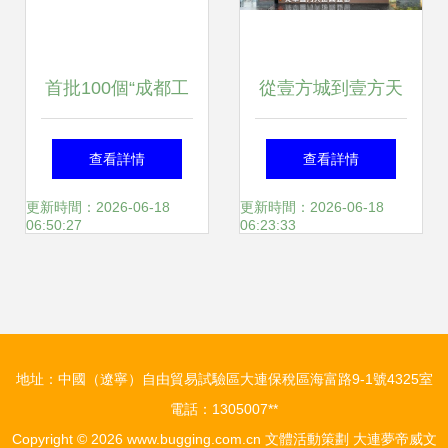
首批100個“成都工
從壹方城到壹方天
業精品”亮相，釋放
地 解析鴻榮源“壹
查看詳情
查看詳情
超340億元投資機
方”系商業雙星的爆
更新時間：2026-06-18
更新時間：2026-06-18
06:50:27
06:23:33
遇
款邏輯與穩健經營
之道
地址：中國（遼寧）自由貿易試驗區大連保稅區海富路9-1號4325室
電話：1305007**
Copyright © 2026
www.bugging.com.cn
文體活動策劃
大連夢帝威文