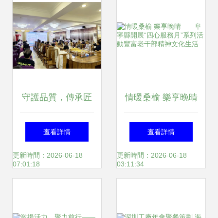
暨創新產品展示展
投出寶貴一票
銷活動在織金成功
舉辦
守護品質，傳承匠
情暖桑榆 樂享晚晴
心——家具產品質
——阜寧縣開展“四
查看詳情
查看詳情
量安全宣傳咨詢暨
心服務月”系列活動
更新時間：2026-06-18
更新時間：2026-06-18
07:01:18
03:11:34
產品義診活動在新
豐富老干部精神文
會古典家具城圓滿
化生活