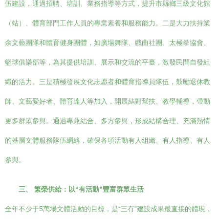
伍建設，通過招聘、培訓、業務指導等方式，提升市縣鄉三級文化館
（站）、體育部門工作人員的專業素養和服務能力。二是大力扶持業
余文藝團隊和體育健身團體，如廣場舞隊、戲曲社團、太極拳協會、
籃球俱樂部等，為其提供培訓、展示和交流的平臺，激發民間自發組
織的活力。三是積極發展文化志愿者和體育指導員隊伍，鼓勵退休教
師、文藝愛好者、體育達人等加入，開展結對幫扶、教學輔導，帶動
更多群眾參與。通過專兼結合、多方參與，形成結構合理、充滿熱情
的基層文體服務隊伍網絡，確保各項活動有人組織、有人指導、有人
參與。
三、 繁榮供給：以“有活動”豐富群眾生活
全年不少于5萬場文體活動的目標，是“三有”建設成果最直接的體現，