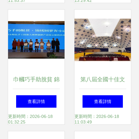
11:53:37
13:29:42
新畫卷
計研究院文體活動
策劃方案
巾幗巧手助脫貧 錦
第八屆全國十佳文
繡圓夢奔小康——
博技術產品及服務
查看詳情
查看詳情
2020年畢節市婦女
推介活動網絡投票
更新時間：2026-06-18
更新時間：2026-06-18
01:32:25
11:03:49
特色手工技能大賽
正式啟動，誠邀您