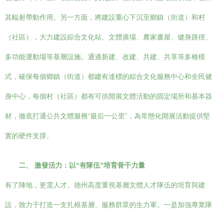
其輻射帶動作用。另一方面，將建設重心下沉至鄉鎮（街道）和村
（社區），大力建設綜合文化站、文體廣場、農家書屋、健身路徑、
多功能運動場等基層設施。通過新建、改建、共建、共享等多種模
式，確保每個鄉鎮（街道）都建有達標的綜合文化服務中心和全民健
身中心，每個村（社區）都有可供開展文體活動的固定場所和基本器
材，徹底打通公共文體服務“最后一公里”，為常態化開展活動提供堅
實的硬件支撐。
二、 激發活力：以“有隊伍”培育骨干力量
有了陣地，更需人才。德州高度重視基層文體人才隊伍的培育與建
設，致力于打造一支扎根基層、服務群眾的生力軍。一是加強專業隊