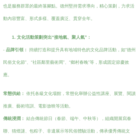
也是服務群眾的最終落腳點。德州堅持需求導向，精心策劃，力求活
動內容豐富、形式多樣、覆蓋廣泛、貫穿全年。
1. 文化活動策劃突出“接地氣、聚人氣”：
-
品牌引領：
持續打造和提升具有地域特色的文化品牌活動，如“德州
民俗文化節”、“社區鄰里藝術周”、“鄉村春晚”等，形成固定節慶效
應。
常態供給：
依托各級文化場館，常態化舉辦公益性講座、展覽、閱讀
推廣、藝術培訓、電影放映等活動。
傳統浸潤：
結合傳統節日（春節、端午、中秋等），組織開展寫春
聯、猜燈謎、包粽子、非遺展示等民俗體驗活動，傳承優秀傳統文