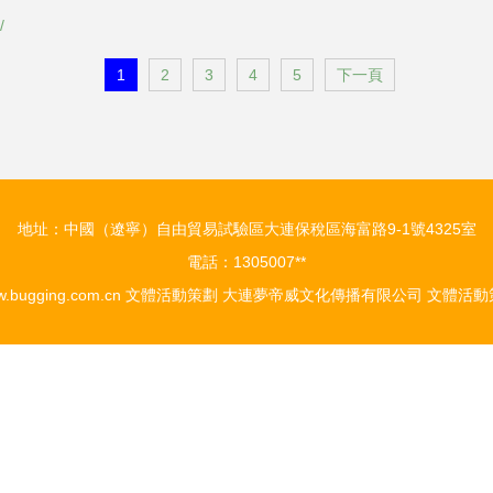
體活動策劃方案
動策劃方案
/
1
2
3
4
5
下一頁
地址：中國（遼寧）自由貿易試驗區大連保稅區海富路9-1號4325室
電話：1305007**
.bugging.com.cn
文體活動策劃
大連夢帝威文化傳播有限公司
文體活動