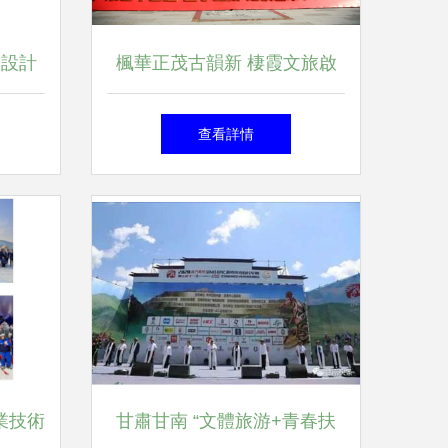
到設計
楓華正茂古韻新 棲霞文旅啟
南
新篇——記中國南京第二十三
查看詳情
屆“四季棲霞”紅楓藝術節暨棲
霞古鎮開街儀式
業技術
甘肅甘南 “文體旅游+青春扶