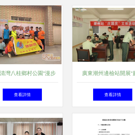
清灣八桂鄉村公園“漫步
廣東潮州邊檢站開展“
桂·健康眾人生”游園獲大
慶”系列文體活動策劃
查看詳情
查看詳情
獎活動策劃方案