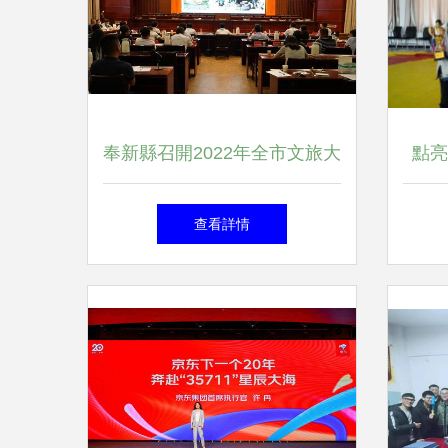
奉新縣召開2022年全市文旅大
點亮
會策劃設計方案匯報會，擘畫
查看詳情
文體活動新藍圖