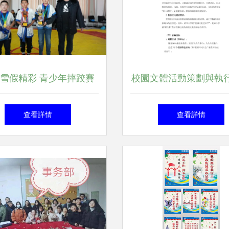
雪假精彩 青少年摔跤賽
校園文體活動策劃與執
事綻放冬日活力
略 從創意到落地的完
查看詳情
查看詳情