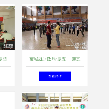
慶國
葉城縣財政局“慶五一·迎五
方案
四”文體活動方案
查看詳情