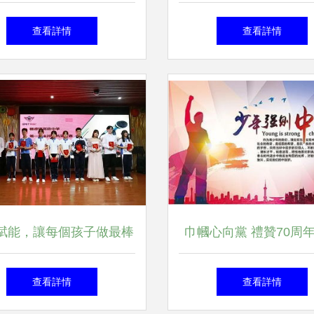
心，活力四射展風采
學院旅游學院 文化引
查看詳情
查看詳情
務為本，數智賦能，打
紛呈的文體活動
賦能，讓每個孩子做最棒
巾幗心向黨 禮贊70周
己——格睿特高級中學文
慶祝建國七十周年系列
查看詳情
查看詳情