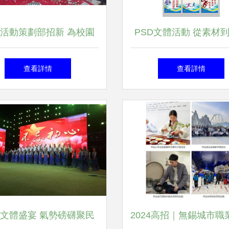
活動策劃部招新 為校園
PSD文體活動 從素材
文化注入新活力
模板的策劃全流程指
查看詳情
查看詳情
文體盛宴 氣勢磅礴聚民
2024高招｜無錫城市職