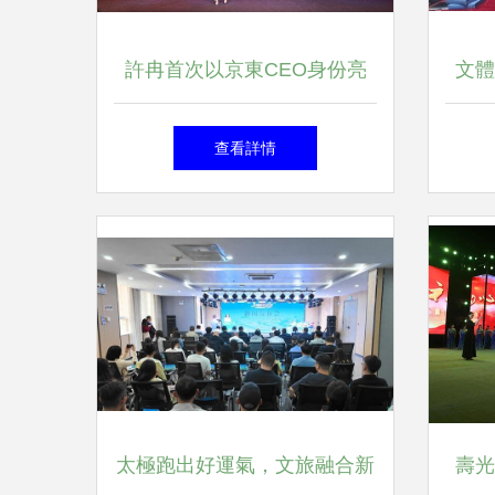
許冉首次以京東CEO身份亮
文體
相，系統披露經營思路下的文
查看詳情
體活動新策劃
太極跑出好運氣，文旅融合新
壽光