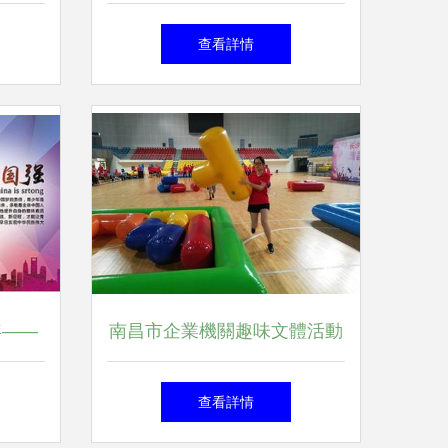
領，服
貧”激發疊加效應，創新活動
查看詳情
造精彩
策劃賦能鄉村振興
年——
南昌市企業機關趣味文體活動
文體活
暨家庭活動日策劃方案
查看詳情