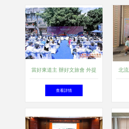
當好東道主 辦好文旅會 外提
北流
顏值招人氣 內修氣質增魅力
游八
查看詳情
——九寨溝縣扎實做好2021全
省文旅大會籌備工作側記