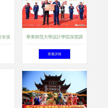
行全攻
華東師范大學設計學院深度調
美閉環
研我縣文創產品開發與文體活
查看詳情
動策劃融合發展