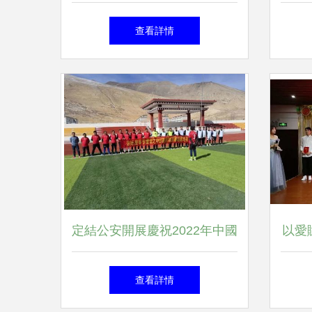
篇章——旬陽市2025年“太極
查看詳情
跑 好運到”系列文體旅活動蓄
勢待發
定結公安開展慶祝2022年中國
以愛
人民警察節系列文體活動方案
的自
查看詳情